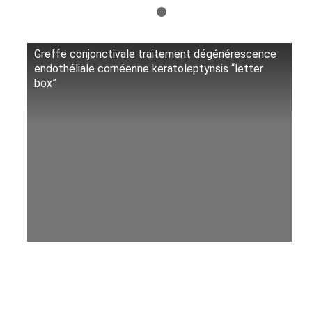
1
2
Greffe conjonctivale traitement dégénérescence
endothéliale cornéenne keratoleptynsis “letter
box”
Lire cette vidéo sur YouTube
.
Présentation
Les cellules endothéliales sont les principaux acteurs de la