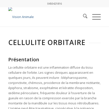
0450421816
CELLULITE ORBITAIRE
Présentation
La cellulite orbitaire est une inflammation diffuse du tissu
cellulaire de l’orbite. Les signes cliniques apparaissent en
quelques jours, ils peuvent inclure : blépharospasme,
conjonctivite, chémosis, procidence de la membrane nictitante,
épiphora, strabisme, exophtalmie et kératite d’exposition,
œdème périoculaire, fréquente douleur à l’ouverture de la
gueule en raison de la compression exercée par la branche
montante de la mandibule sur les tissus mous rétrobulbaires.
L’origine peut être traumatique, consécutive à la présence