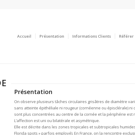
Accueil
Présentation
Informations Clients
Référer 
DE
Présentation
On observe plusieurs tâches circulaires grisâtres de diamètre vari
sans atteinte épithéliale ni rougeur (cornéenne ou épisclérale) ni
sont plus concentrées au centre de la cornée et la périphérie est
L’affection est uni ou bilatérale et asymétrique.
Elle est décrite dans les zones tropicales et subtropicales humide
Florida spots » parfois employé). En France, on la rencontre excl