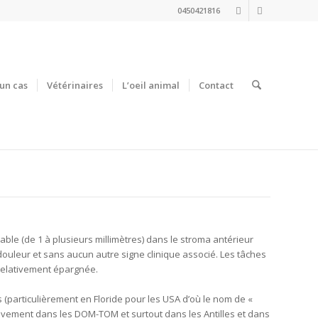
0450421816
un cas
Vétérinaires
L’oeil animal
Contact
able (de 1 à plusieurs millimètres) dans le stroma antérieur
 douleur et sans aucun autre signe clinique associé. Les tâches
 relativement épargnée.
s (particulièrement en Floride pour les USA d’où le nom de «
usivement dans les DOM-TOM et surtout dans les Antilles et dans