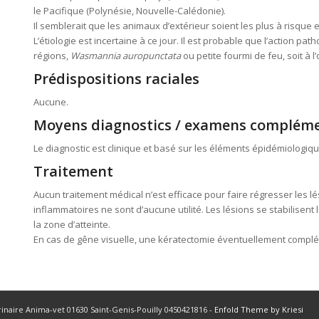
le Pacifique (Polynésie, Nouvelle-Calédonie).
Il semblerait que les animaux d’extérieur soient les plus à risque e
L’étiologie est incertaine à ce jour. Il est probable que l’action 
régions,
Wasmannia auropunctata
ou petite fourmi de feu, soit à l’
Prédispositions raciales
Aucune.
Moyens diagnostics / examens compléme
Le diagnostic est clinique et basé sur les éléments épidémiologiq
Traitement
Aucun traitement médical n’est efficace pour faire régresser les lés
inflammatoires ne sont d’aucune utilité. Les lésions se stabilise
la zone d’atteinte.
En cas de gêne visuelle, une kératectomie éventuellement complét
rinaire Anima-vet 01630 Saint-Genis-Pouilly 0450421816 -
Enfold Theme by Kriesi