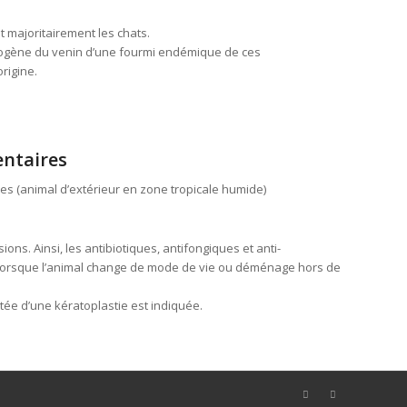
t majoritairement les chats.
pathogène du venin d’une fourmi endémique de ces
origine.
ntaires
ues (animal d’extérieur en zone tropicale humide)
ions. Ainsi, les antibiotiques, antifongiques et anti-
nt lorsque l’animal change de mode de vie ou déménage hors de
ée d’une kératoplastie est indiquée.