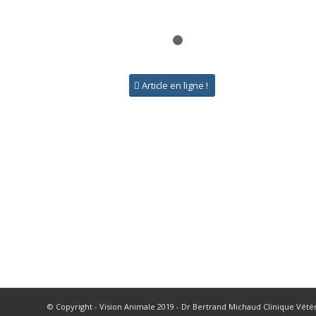
1
2
Article en ligne !
© Copyright - Vision Animale 2019 - Dr Bertrand Michaud Clinique Vété