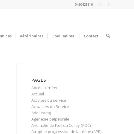
0450421816
un cas
Vétérinaires
L’oeil animal
Contact
PAGES
Abcès cornéen
Accueil
Activités du service
Actualités du Service
Add Listing
Agénésie palpébrale
Anomalie de l’œil du Colley (AOC)
Atrophie progressive de la rétine (APR)