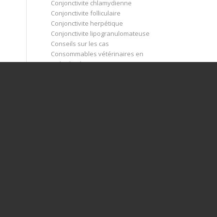
Conjonctivite chlamydienne
Conjonctivite folliculaire
Conjonctivite herpétique
Conjonctivite lipogranulomateuse
Conseils sur les cas
Consommables vétérinaires en
Ophtalmologie
Contact
Corps étranger conjonctival
Corps étranger orbitaire
Corps étrangers cornéens
Cristallin et chambre antérieure
Décollement rétinien
Dégénérescence cornéenne
Dégénérescence endothéliale
Dégénérescence vitréenne
Dépigmentation du bord libre de la
membrane nictitante
Dermoïde conjonctival
Dermoïde cornéen
Descemétocoèle
Distichiasis