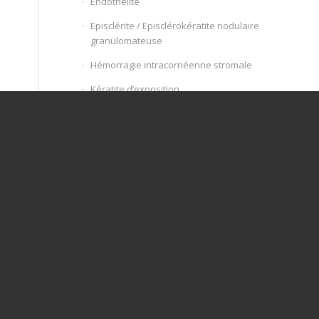
Endothélite
Episclérite / Episclérokératite nodulaire
granulomateuse
Hémorragie intracornéenne stromale
Kératite d’exposition
Kératite fongique
Kératite pigmentaire
Kératite ponctuée
Kératite superficielle chronique (KSCBA)
Kérato-conjonctivite éosinophilique
Kérato-conjonctivite herpétique féline
Kérato-conjonctivite sèche (KCS)
Kératomalacie
Kératopathie bulleuse