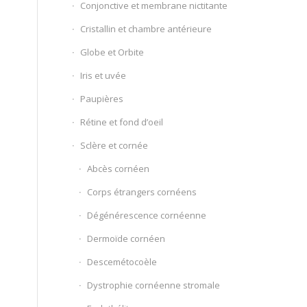
Conjonctive et membrane nictitante
Cristallin et chambre antérieure
Globe et Orbite
Iris et uvée
Paupières
Rétine et fond d’oeil
Sclère et cornée
Abcès cornéen
Corps étrangers cornéens
Dégénérescence cornéenne
Dermoïde cornéen
Descemétocoèle
Dystrophie cornéenne stromale