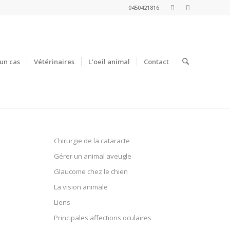
0450421816
un cas
Vétérinaires
L’oeil animal
Contact
Chirurgie de la cataracte
Gérer un animal aveugle
Glaucome chez le chien
La vision animale
Liens
Principales affections oculaires