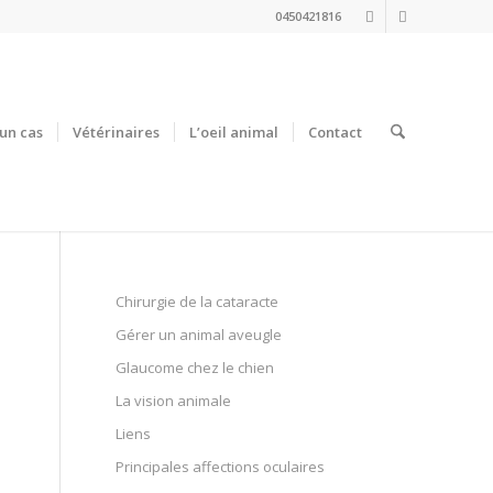
0450421816
un cas
Vétérinaires
L’oeil animal
Contact
Chirurgie de la cataracte
Gérer un animal aveugle
Glaucome chez le chien
La vision animale
Liens
Principales affections oculaires