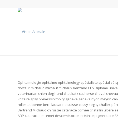
Ophtalmologie ophtalmo ophtalmology spécialiste spécialisé spe
docteur michaud michaut michaux bertrand CES Diplôme universit
veterinarian chien dog hund chat katz cat horse cheval cheva
voltaire grilly prévessin thoiry genève geneva nyon meyrin 
rolles aubonne bern lausanne suisse cessy segny challex pér
Bertrand Michaud chirurgie cataracte cornée cristallin ulcère 
ARP cataract descemet descemétocoele rétinite pigmentaire SA