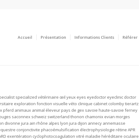
Accueil
Présentation
Informations Clients
Référer 
cialist specialized vétérinaire œil yeux eyes eyedoctor eyeclinic doctor
aire exploration fonction visuelle véto clinique cabinet colomby tierartz
ux pferd animaux animal éleveur pays de gex savoie haute-savoie ferney
carouges saconnex schweiz switzerland thonon chamonix evian morges
on divonne jura ain rhône alpes lyon jura dijon annecy annemasse
séquestre conjonctivite phacoémulsification électrophysiologie rétine APR
RD exentération cyclophotocoagulation vitré maladie héréditaire oculaire