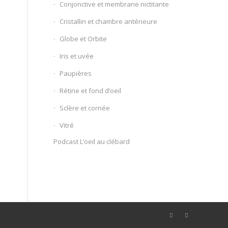
Conjonctive et membrane nictitante
Cristallin et chambre antérieure
Globe et Orbite
Iris et uvée
Paupières
Rétine et fond d’oeil
Sclère et cornée
Vitré
Podcast L’oeil au clébard