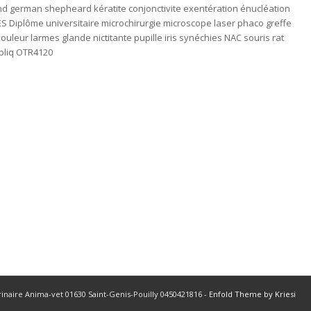
d german shepheard kératite conjonctivite exentération énucléation
S Diplôme universitaire microchirurgie microscope laser phaco greffe
uleur larmes glande nictitante pupille iris synéchies NAC souris rat
pliq OTR4120
rinaire Anima-vet 01630 Saint-Genis-Pouilly 0450421816 -
Enfold Theme by Kriesi