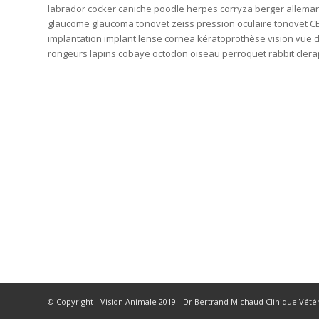
labrador cocker caniche poodle herpes corryza berger alleman
glaucome glaucoma tonovet zeiss pression oculaire tonovet CE
implantation implant lense cornea kératoprothèse vision vue do
rongeurs lapins cobaye octodon oiseau perroquet rabbit clera
© Copyright - Vision Animale 2019 - Dr Bertrand Michaud Clinique Vété