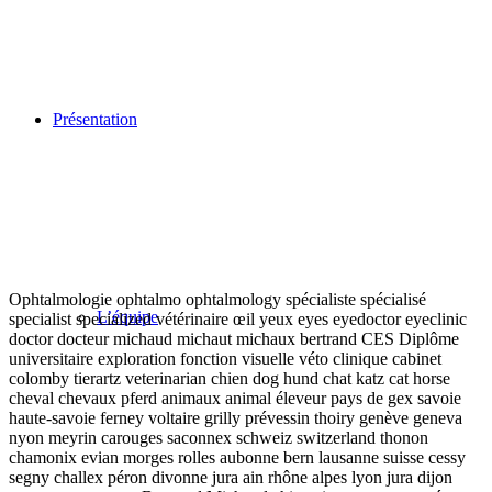
Présentation
Ophtalmologie ophtalmo ophtalmology spécialiste spécialisé
L’équipe
specialist specialized vétérinaire œil yeux eyes eyedoctor eyeclinic
doctor docteur michaud michaut michaux bertrand CES Diplôme
universitaire exploration fonction visuelle véto clinique cabinet
colomby tierartz veterinarian chien dog hund chat katz cat horse
cheval chevaux pferd animaux animal éleveur pays de gex savoie
haute-savoie ferney voltaire grilly prévessin thoiry genève geneva
nyon meyrin carouges saconnex schweiz switzerland thonon
chamonix evian morges rolles aubonne bern lausanne suisse cessy
segny challex péron divonne jura ain rhône alpes lyon jura dijon