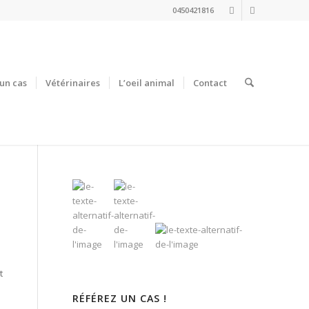
0450421816
un cas
Vétérinaires
L’oeil animal
Contact
t
RÉFÉREZ UN CAS !