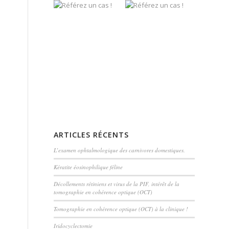
ARTICLES RÉCENTS
L’examen ophtalmologique des carnivores domestiques.
Kératite éosinophilique féline
Décollements rétiniens et virus de la PIF, intérêt de la
tomographie en cohérence optique (OCT)
Tomographie en cohérence optique (OCT) à la clinique !
Iridocyclectomie