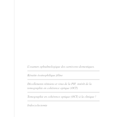
ARTICLES RÉCENTS
L’examen ophtalmologique des carnivores domestiques.
Kératite éosinophilique féline
Décollements rétiniens et virus de la PIF, intérêt de la
tomographie en cohérence optique (OCT)
Tomographie en cohérence optique (OCT) à la clinique !
Iridocyclectomie