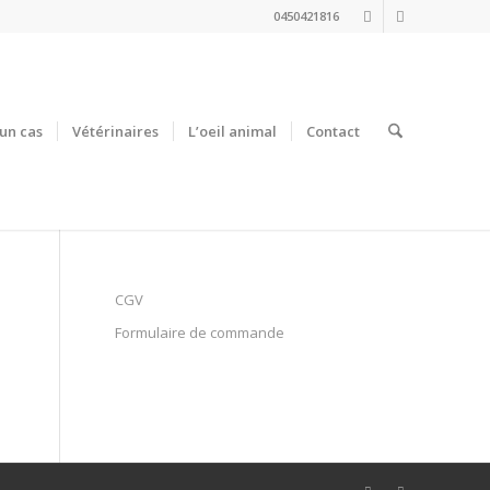
0450421816
un cas
Vétérinaires
L’oeil animal
Contact
CGV
Formulaire de commande