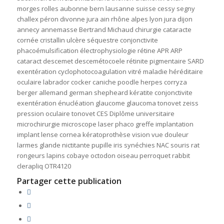
morges rolles aubonne bern lausanne suisse cessy segny
challex péron divonne jura ain rhône alpes lyon jura dijon
annecy annemasse Bertrand Michaud chirurgie cataracte
cornée cristallin ulcère séquestre conjonctivite
phacoémulsification électrophysiologie rétine APR ARP
cataract descemet descemétocoele rétinite pigmentaire SARD
exentération cyclophotocoagulation vitré maladie héréditaire
oculaire labrador cocker caniche poodle herpes corryza
berger allemand german shepheard kératite conjonctivite
exentération énucléation glaucome glaucoma tonovet zeiss
pression oculaire tonovet CES Diplôme universitaire
microchirurgie microscope laser phaco greffe implantation
implant lense cornea kératoprothèse vision vue douleur
larmes glande nictitante pupille iris synéchies NAC souris rat
rongeurs lapins cobaye octodon oiseau perroquet rabbit
clerapliq OTR4120
Partager cette publication