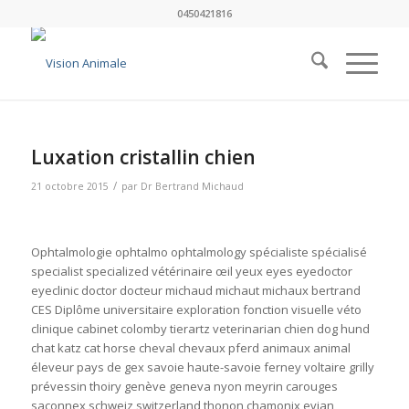
0450421816
Luxation cristallin chien
/
21 octobre 2015
par
Dr Bertrand Michaud
Ophtalmologie ophtalmo ophtalmology spécialiste spécialisé
specialist specialized vétérinaire œil yeux eyes eyedoctor
eyeclinic doctor docteur michaud michaut michaux bertrand
CES Diplôme universitaire exploration fonction visuelle véto
clinique cabinet colomby tierartz veterinarian chien dog hund
chat katz cat horse cheval chevaux pferd animaux animal
éleveur pays de gex savoie haute-savoie ferney voltaire grilly
prévessin thoiry genève geneva nyon meyrin carouges
saconnex schweiz switzerland thonon chamonix evian