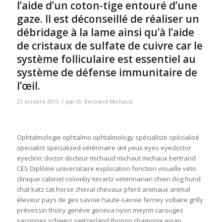
l’aide d’un coton-tige entouré d’une
gaze. Il est déconseillé de réaliser un
débridage à la lame ainsi qu’à l’aide
de cristaux de sulfate de cuivre car le
système folliculaire est essentiel au
système de défense immunitaire de
l’œil.
/
21 octobre 2015
par
Dr Bertrand Michaud
Ophtalmologie ophtalmo ophtalmology spécialiste spécialisé
specialist specialized vétérinaire œil yeux eyes eyedoctor
eyeclinic doctor docteur michaud michaut michaux bertrand
CES Diplôme universitaire exploration fonction visuelle véto
clinique cabinet colomby tierartz veterinarian chien dog hund
chat katz cat horse cheval chevaux pferd animaux animal
éleveur pays de gex savoie haute-savoie ferney voltaire grilly
prévessin thoiry genève geneva nyon meyrin carouges
saconnex schweiz switzerland thonon chamonix evian