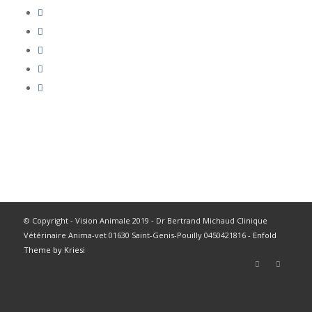
© Copyright - Vision Animale 2019 - Dr Bertrand Michaud Clinique
Vétérinaire Anima-vet 01630 Saint-Genis-Pouilly 0450421816 -
Enfold
Theme by Kriesi