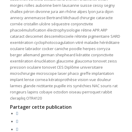
morges rolles aubonne bern lausanne suisse cessy segny
challex péron divonne jura ain rhône alpes lyon jura dijon
annecy annemasse Bertrand Michaud chirurgie cataracte
cornée cristallin ulcère séquestre conjonctivite
phacoémulsification électrophysiologie rétine APR ARP
cataract descemet descemétocoele rétinite pigmentaire SARD
exentération cyclophotocoagulation vitré maladie héréditaire
oculaire labrador cocker caniche poodle herpes corryza
berger allemand german shepheard kératite conjonctivite
exentération énucléation glaucome glaucoma tonovet zeiss
pression oculaire tonovet CES Diplôme universitaire
microchirurgie microscope laser phaco greffe implantation
implant lense cornea kératoprothèse vision vue douleur
larmes glande nictitante pupille iris synéchies NAC souris rat
rongeurs lapins cobaye octodon oiseau perroquet rabbit
clerapliq OTR4120
Partager cette publication