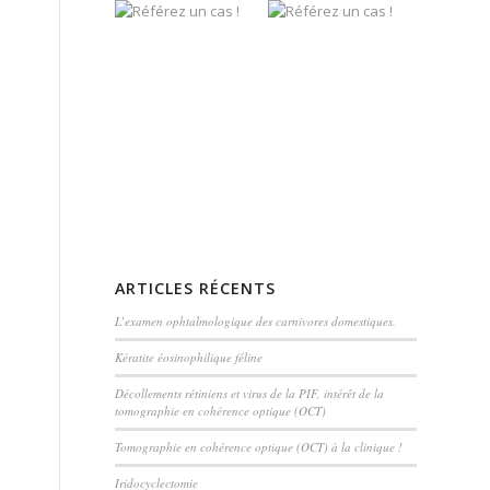
ARTICLES RÉCENTS
L’examen ophtalmologique des carnivores domestiques.
Kératite éosinophilique féline
Décollements rétiniens et virus de la PIF, intérêt de la
tomographie en cohérence optique (OCT)
Tomographie en cohérence optique (OCT) à la clinique !
Iridocyclectomie