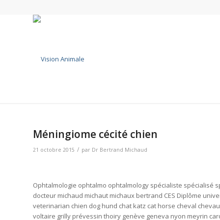
Méningiome cécité chien
/
21 octobre 2015
par
Dr Bertrand Michaud
Ophtalmologie ophtalmo ophtalmology spécialiste spécialisé spe
docteur michaud michaut michaux bertrand CES Diplôme universit
veterinarian chien dog hund chat katz cat horse cheval cheva
voltaire grilly prévessin thoiry genève geneva nyon meyrin 