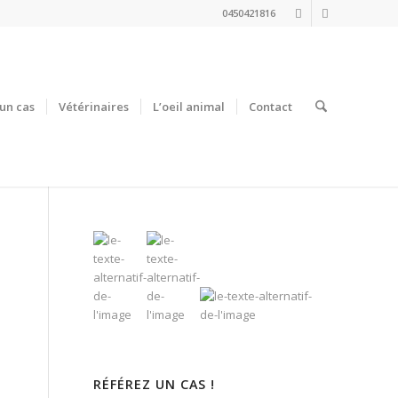
0450421816
un cas
Vétérinaires
L’oeil animal
Contact
RÉFÉREZ UN CAS !