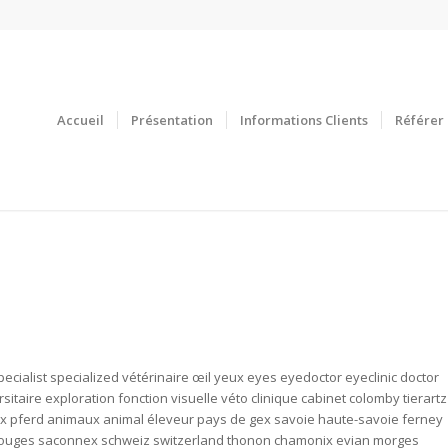
Accueil
Présentation
Informations Clients
Référer 
cialist specialized vétérinaire œil yeux eyes eyedoctor eyeclinic doctor
aire exploration fonction visuelle véto clinique cabinet colomby tierartz
ux pferd animaux animal éleveur pays de gex savoie haute-savoie ferney
carouges saconnex schweiz switzerland thonon chamonix evian morges