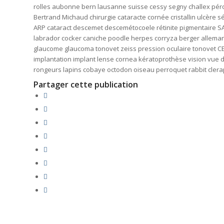
rolles aubonne bern lausanne suisse cessy segny challex pér
Bertrand Michaud chirurgie cataracte cornée cristallin ulcère 
ARP cataract descemet descemétocoele rétinite pigmentaire SA
labrador cocker caniche poodle herpes corryza berger alleman
glaucome glaucoma tonovet zeiss pression oculaire tonovet CE
implantation implant lense cornea kératoprothèse vision vue do
rongeurs lapins cobaye octodon oiseau perroquet rabbit clera
Partager cette publication