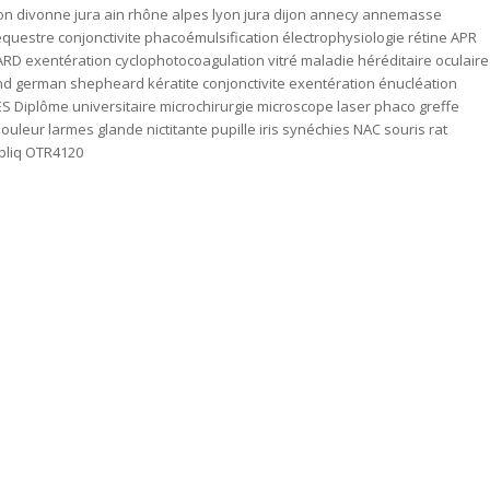
on divonne jura ain rhône alpes lyon jura dijon annecy annemasse
séquestre conjonctivite phacoémulsification électrophysiologie rétine APR
RD exentération cyclophotocoagulation vitré maladie héréditaire oculaire
d german shepheard kératite conjonctivite exentération énucléation
S Diplôme universitaire microchirurgie microscope laser phaco greffe
uleur larmes glande nictitante pupille iris synéchies NAC souris rat
pliq OTR4120