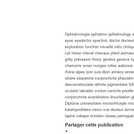
Ophtalmologie ophtalmo ophtalmology spé
eyes eyedoctor eyeclinic doctor docteu
exploration fonction visuelle véto clini
cat horse cheval chevaux pferd animaux
grilly prévessin thoiry genève geneva 
chamonix evian morges rolles aubonne b
rhône alpes lyon jura dijon annecy anne
ulcère séquestre conjonctivite phacoém
descemétocoele rétinite pigmentaire SA
oculaire labrador cocker caniche poodl
conjonctivite exentération énucléation
Diplôme universitaire microchirurgie mi
kératoprothèse vision vue douleur larmes
lapins cobaye octodon oiseau perroquet
Partager cette publication