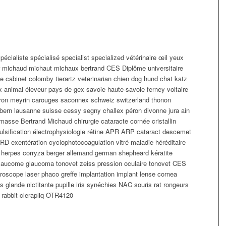
cialiste spécialisé specialist specialized vétérinaire œil yeux
r michaud michaut michaux bertrand CES Diplôme universitaire
que cabinet colomby tierartz veterinarian chien dog hund chat katz
 animal éleveur pays de gex savoie haute-savoie ferney voltaire
nyon meyrin carouges saconnex schweiz switzerland thonon
ern lausanne suisse cessy segny challex péron divonne jura ain
masse Bertrand Michaud chirurgie cataracte cornée cristallin
ulsification électrophysiologie rétine APR ARP cataract descemet
RD exentération cyclophotocoagulation vitré maladie héréditaire
e herpes corryza berger allemand german shepheard kératite
 glaucome glaucoma tonovet zeiss pression oculaire tonovet CES
croscope laser phaco greffe implantation implant lense cornea
 glande nictitante pupille iris synéchies NAC souris rat rongeurs
 rabbit clerapliq OTR4120