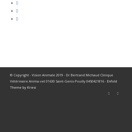
© Copyright - Vision Animale 2019 - Dr Bertrand Michaud Clinique
Vétérinaire Anima-vet 01630 Saint-Genis-Pouilly 0450421816 -
Enfold
Theme by Kriesi