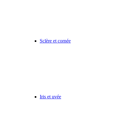
Sclère et cornée
Iris et uvée