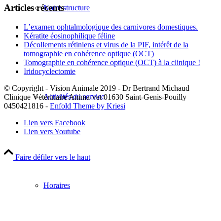
Articles récents
Notre structure
L’examen ophtalmologique des carnivores domestiques.
Kératite éosinophilique féline
Décollements rétiniens et virus de la PIF, intérêt de la
tomographie en cohérence optique (OCT)
Tomographie en cohérence optique (OCT) à la clinique !
Iridocyclectomie
© Copyright - Vision Animale 2019 - Dr Bertrand Michaud
Activités du service
Clinique Vétérinaire Anima-vet 01630 Saint-Genis-Pouilly
0450421816 -
Enfold Theme by Kriesi
Lien vers Facebook
Lien vers Youtube
Faire défiler vers le haut
Horaires