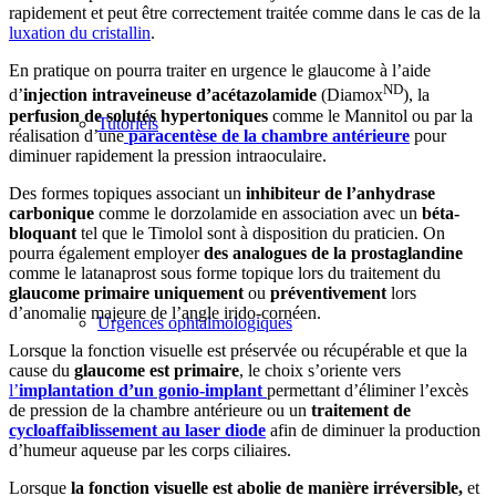
rapidement et peut être correctement traitée comme dans le cas de la
luxation du cristallin
.
En pratique on pourra traiter en urgence le glaucome à l’aide
ND
d’
injection intraveineuse d’acétazolamide
(Diamox
), la
perfusion de solutés hypertoniques
comme le Mannitol ou par la
Tutoriels
réalisation d’une
paracentèse de la chambre antérieure
pour
diminuer rapidement la pression intraoculaire.
Des formes topiques associant un
inhibiteur de l’anhydrase
carbonique
comme le dorzolamide en association avec un
béta-
bloquant
tel que le Timolol sont à disposition du praticien. On
pourra également employer
des analogues de la prostaglandine
comme le latanaprost sous forme topique lors du traitement du
glaucome primaire uniquement
ou
préventivement
lors
d’anomalie majeure de l’angle irido-cornéen.
Urgences ophtalmologiques
Lorsque la fonction visuelle est préservée ou récupérable et que la
cause du
glaucome est primaire
, le choix s’oriente vers
l’
implantation d’un gonio-implant
permettant d’éliminer l’excès
de pression de la chambre antérieure ou un
traitement de
cycloaffaiblissement au laser diode
afin de diminuer la production
d’humeur aqueuse par les corps ciliaires.
Lorsque
la fonction visuelle est abolie de manière irréversible,
et