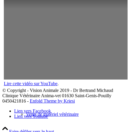
Gestion des urgences vétérinaires
Conseils sur les cas
Lire cette vidéo sur YouTube
.
© Copyright - Vision Animale 2019 - Dr Bertrand Michaud
Clinique Vétérinaire Anima-vet 01630 Saint-Genis-Pouilly
0450421816 -
Enfold Theme by Kriesi
Lien vers Facebook
Vente de matériel vétérinaire
Lien vers Youtube
Faire défiler vers le haut