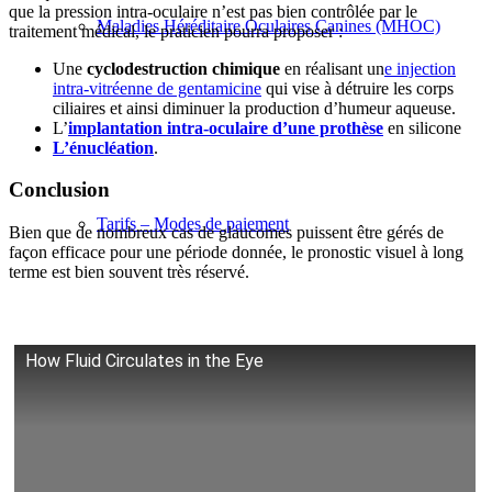
que la pression intra-oculaire n’est pas bien contrôlée par le
Maladies Héréditaire Oculaires Canines (MHOC)
traitement médical, le praticien pourra proposer :
Une
cyclodestruction chimique
en réalisant un
e injection
intra-vitréenne de gentamicine
qui vise à détruire les corps
ciliaires et ainsi diminuer la production d’humeur aqueuse.
L’
implantation intra-oculaire d’une prothèse
en silicone
L’énucléation
.
Conclusion
Tarifs – Modes de paiement
Bien que de nombreux cas de glaucomes puissent être gérés de
façon efficace pour une période donnée, le pronostic visuel à long
terme est bien souvent très réservé.
How Fluid Circulates in the Eye
Référer un cas