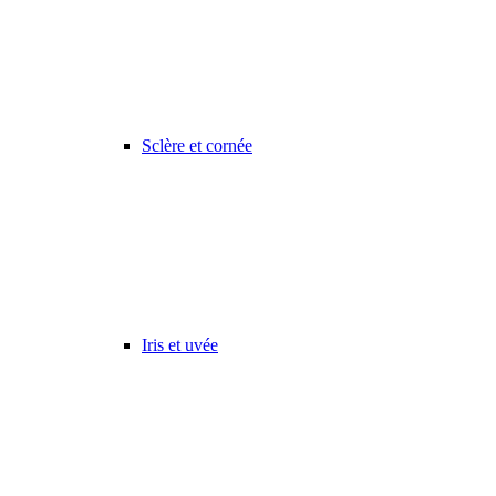
Sclère et cornée
Iris et uvée