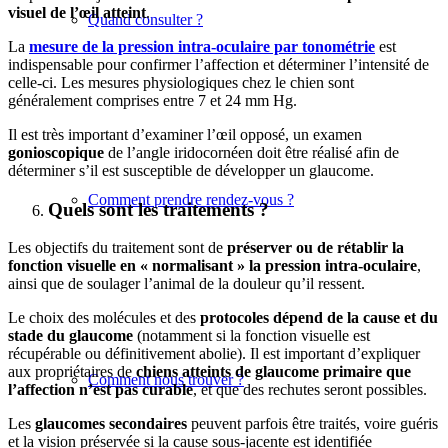
visuel de l’œil atteint
.
Quand consulter ?
La
mesure de la pression intra-oculaire par tonométrie
est
indispensable pour confirmer l’affection et déterminer l’intensité de
celle-ci. Les mesures physiologiques chez le chien sont
généralement comprises entre 7 et 24 mm Hg.
Il est très important d’examiner l’œil opposé, un examen
gonioscopique
de l’angle iridocornéen doit être réalisé afin de
déterminer s’il est susceptible de développer un glaucome.
Comment prendre rendez-vous ?
Quels sont les traitements ?
Les objectifs du traitement sont de
préserver ou de rétablir la
fonction visuelle en « normalisant » la pression intra-oculaire
,
ainsi que de soulager l’animal de la douleur qu’il ressent.
Le choix des molécules et des
protocoles dépend de la cause et du
stade du glaucome
(notamment si la fonction visuelle est
récupérable ou définitivement abolie). Il est important d’expliquer
aux propriétaires de
chiens atteints de glaucome primaire que
Comment nous trouver ?
l’affection n’est pas curable
, et que des rechutes seront possibles.
Les
glaucomes secondaires
peuvent parfois être traités, voire guéris
et la vision préservée si la cause sous-jacente est identifiée