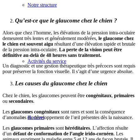
Notre structure
Qu’est-ce que le glaucome chez le chien ?
Alors que chez l’homme, les élévations de la pression intra-oculaire
demeurent très lentes et généralement modérées,
le glaucome chez
le chien est souvent aigu
résultant d’une élévation rapide et brutale
de la pression intra-oculaire.
La perte de la vision peut être
définitive au-delà de 48 heures sans traitement.
Activités du service
Un diagnostic et une gestion thérapeutique très précoces sont requis
pour préserver la fonction visuelle. Il s’agit d’une urgence absolue.
Les causes du glaucome chez le chien
Chez le chien, les glaucomes peuvent être
congénitaux
,
primaires
ou
secondaires
.
Les
glaucomes congénitaux
sont rares et sont la conséquence
d’anomalies du développement de l’œil présentes dès la naissance.
Horaires
Les
glaucomes primaires
sont
héréditaires
. L’affection résulte
d’un
défaut de conformation de l’angle irido-cornéen
. Les
animaux expriment la maladie entre 5 et 12 ans de façon brutale. Il