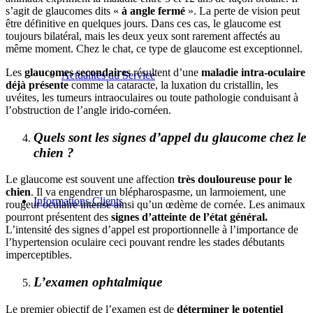
s’agit de glaucomes dits «
à angle fermé
». La perte de vision peut
être définitive en quelques jours. Dans ces cas, le glaucome est
toujours bilatéral, mais les deux yeux sont rarement affectés au
même moment. Chez le chat, ce type de glaucome est exceptionnel.
Les
glaucomes secondaires
résultent d’une
maladie intra-oculaire
Actualités du Service
déjà présente
comme la cataracte, la luxation du cristallin, les
uvéites, les tumeurs intraoculaires ou toute pathologie conduisant à
l’obstruction de l’angle irido-cornéen.
Quels sont les signes d’appel du glaucome chez le
chien ?
Le glaucome est souvent une affection
très douloureuse pour le
chien
. Il va engendrer un blépharospasme, un larmoiement, une
Informations Clients
rougeur oculaire intense ainsi qu’un œdème de cornée. Les animaux
pourront présentent des
signes d’atteinte de l’état général.
L’intensité des signes d’appel est proportionnelle à l’importance de
l’hypertension oculaire ceci pouvant rendre les stades débutants
imperceptibles.
L’examen ophtalmique
Le premier objectif de l’examen est de
déterminer le potentiel