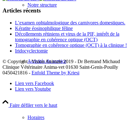
Notre structure
Articles récents
L’examen ophtalmologique des carnivores domestiques.
Kératite éosinophilique féline
Décollements rétiniens et virus de la PIF, intérêt de la
tomographie en cohérence optique (OCT)
Tomographie en cohérence optique (OCT) à la clinique !
Iridocyclectomie
Activités du service
© Copyright - Vision Animale 2019 - Dr Bertrand Michaud
Clinique Vétérinaire Anima-vet 01630 Saint-Genis-Pouilly
0450421816 -
Enfold Theme by Kriesi
Lien vers Facebook
Lien vers Youtube
Faire défiler vers le haut
Horaires