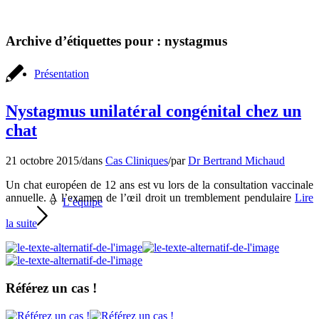
Archive d’étiquettes pour :
nystagmus
Présentation
Nystagmus unilatéral congénital chez un
chat
21 octobre 2015
/
dans
Cas Cliniques
/
par
Dr Bertrand Michaud
Un chat européen de 12 ans est vu lors de la consultation vaccinale
annuelle. A l’examen de l’œil droit un tremblement pendulaire
Lire
L’équipe
la suite
Référez un cas !