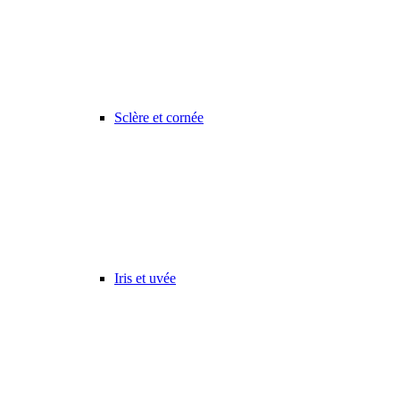
Sclère et cornée
Iris et uvée