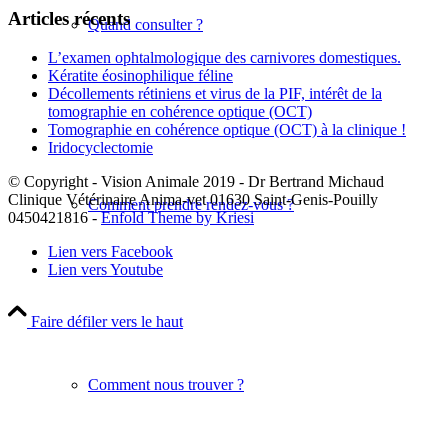
Articles récents
Quand consulter ?
L’examen ophtalmologique des carnivores domestiques.
Kératite éosinophilique féline
Décollements rétiniens et virus de la PIF, intérêt de la
tomographie en cohérence optique (OCT)
Tomographie en cohérence optique (OCT) à la clinique !
Iridocyclectomie
© Copyright - Vision Animale 2019 - Dr Bertrand Michaud
Clinique Vétérinaire Anima-vet 01630 Saint-Genis-Pouilly
Comment prendre rendez-vous ?
0450421816 -
Enfold Theme by Kriesi
Lien vers Facebook
Lien vers Youtube
Faire défiler vers le haut
Comment nous trouver ?