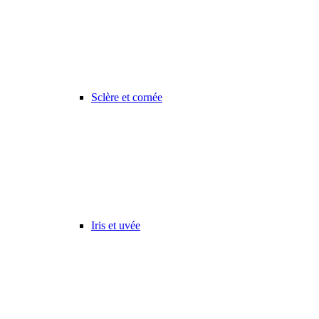
Sclère et cornée
Iris et uvée