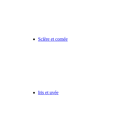
Sclère et cornée
Iris et uvée