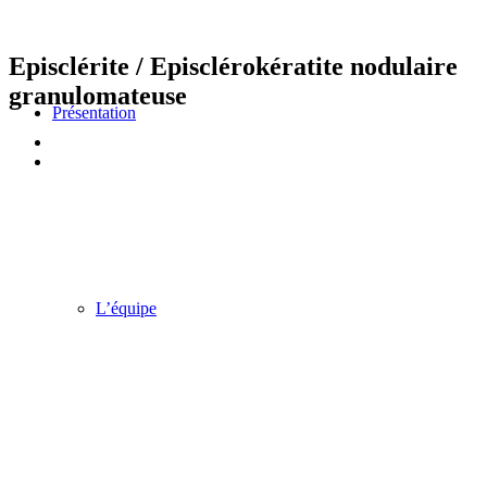
Episclérite / Episclérokératite nodulaire
granulomateuse
Présentation
L’équipe