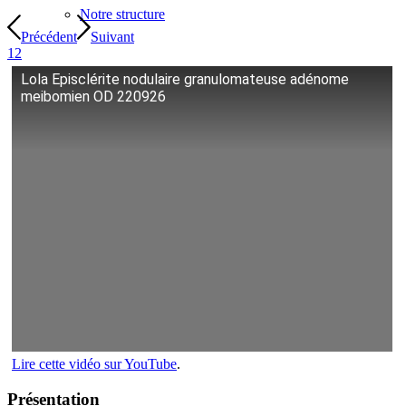
Notre structure
Précédent
Suivant
1
2
Lola Episclérite nodulaire granulomateuse adénome
meibomien OD 220926
Activités du service
Horaires
Lire cette vidéo sur YouTube
.
Présentation