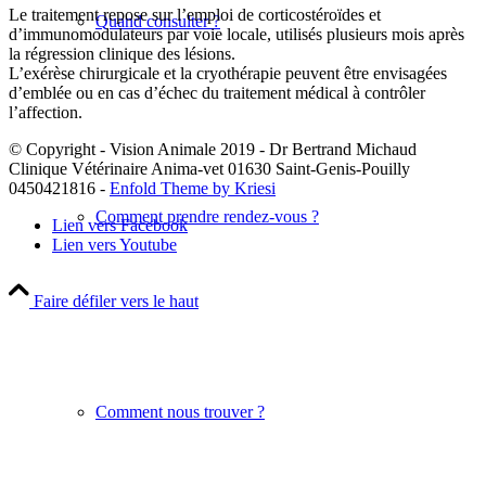
Le traitement repose sur l’emploi de corticostéroïdes et
Quand consulter ?
d’immunomodulateurs par voie locale, utilisés plusieurs mois après
la régression clinique des lésions.
L’exérèse chirurgicale et la cryothérapie peuvent être envisagées
d’emblée ou en cas d’échec du traitement médical à contrôler
l’affection.
© Copyright - Vision Animale 2019 - Dr Bertrand Michaud
Clinique Vétérinaire Anima-vet 01630 Saint-Genis-Pouilly
0450421816 -
Enfold Theme by Kriesi
Comment prendre rendez-vous ?
Lien vers Facebook
Lien vers Youtube
Faire défiler vers le haut
Comment nous trouver ?