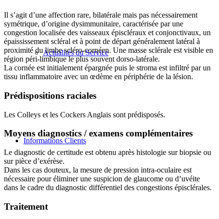
Il s’agit d’une affection rare, bilatérale mais pas nécessairement
symétrique, d’origine dysimmunitaire, caractérisée par une
congestion localisée des vaisseaux épiscléraux et conjonctivaux, un
épaississement scléral et à point de départ généralement latéral à
proximité du limbe scléro-cornéen. Une masse sclérale est visible en
Actualités du Service
région péri-limbique le plus souvent dorso-latérale.
La cornée est initialement épargnée puis le stroma est infiltré par un
tissu inflammatoire avec un œdème en périphérie de la lésion.
Prédispositions raciales
Les Colleys et les Cockers Anglais sont prédisposés.
Moyens diagnostics / examens complémentaires
Informations Clients
Le diagnostic de certitude est obtenu après histologie sur biopsie ou
sur pièce d’exérèse.
Dans les cas douteux, la mesure de pression intra-oculaire est
nécessaire pour éliminer une suspicion de glaucome ou d’uvéite
dans le cadre du diagnostic différentiel des congestions épisclérales.
Traitement