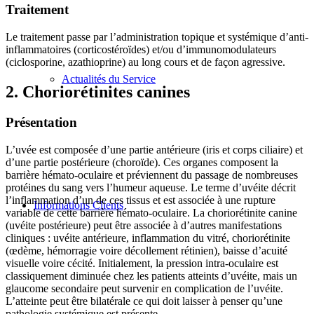
Traitement
Le traitement passe par l’administration topique et systémique d’anti-
inflammatoires (corticostéroïdes) et/ou d’immunomodulateurs
(ciclosporine, azathioprine) au long cours et de façon agressive.
Actualités du Service
2. Choriorétinites canines
Présentation
L’uvée est composée d’une partie antérieure (iris et corps ciliaire) et
d’une partie postérieure (choroïde). Ces organes composent la
barrière hémato-oculaire et préviennent du passage de nombreuses
protéines du sang vers l’humeur aqueuse. Le terme d’uvéite décrit
l’inflammation d’un de ces tissus et est associée à une rupture
Informations Clients
variable de cette barrière hémato-oculaire. La choriorétinite canine
(uvéite postérieure) peut être associée à d’autres manifestations
cliniques : uvéite antérieure, inflammation du vitré, choriorétinite
(œdème, hémorragie voire décollement rétinien), baisse d’acuité
visuelle voire cécité. Initialement, la pression intra-oculaire est
classiquement diminuée chez les patients atteints d’uvéite, mais un
glaucome secondaire peut survenir en complication de l’uvéite.
L’atteinte peut être bilatérale ce qui doit laisser à penser qu’une
pathologie systémique est présente.