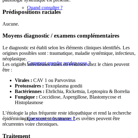
Quand consulter ?
Prédispositions raciales
Aucune.
Moyens diagnostic / examens complémentaires
Le diagnostic est établi selon les éléments cliniques identifiés. Les
origines possibles sont : traumatique, maladie systémique, infectieux,
néoplasique.
Comment prendre rendez-vous ?
Les origines infectieuses mises en évidence chez le chien peuvent
être :
Virales :
CAV 1 ou Parvovirus
Protozoaires :
Toxoplasma gondii
Bactériennes :
Ehrlichia, Rickettsia, Leptospira & Borrelia
Fungique :
Coccidiose, Aspergillose, Blastomycose et
Histoplasmose
L’étiologie la plus fréquente reste idiopathique et rend la recherche
Comment nous trouver ?
épidémiologique souvent frustrante. Les uvéites peuvent être
récurrentes voire chroniques.
Traitement