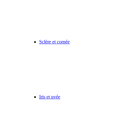
Sclère et cornée
Iris et uvée