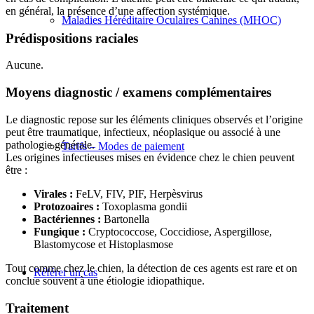
en général, la présence d’une affection systémique.
Maladies Héréditaire Oculaires Canines (MHOC)
Prédispositions raciales
Aucune.
Moyens diagnostic / examens complémentaires
Le diagnostic repose sur les éléments cliniques observés et l’origine
peut être traumatique, infectieux, néoplasique ou associé à une
pathologie générale.
Tarifs – Modes de paiement
Les origines infectieuses mises en évidence chez le chien peuvent
être :
Virales :
FeLV, FIV, PIF, Herpèsvirus
Protozoaires :
Toxoplasma gondii
Bactériennes :
Bartonella
Fungique :
Cryptococcose, Coccidiose, Aspergillose,
Blastomycose et Histoplasmose
Tout comme chez le chien, la détection de ces agents est rare et on
Référer un cas
conclue souvent à une étiologie idiopathique.
Traitement