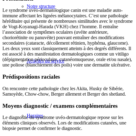
Notre structure
Le syndrome uvéo-dermatologique canin est une maladie auto-
immune affectant les lignées mélanocytaires. C’est une pathologie
héréditaire qui présente de nombreuses similitudes avec le syndrome
de Vogt-Koyanagi-Harada (VKH) chez l’homme. Il entraîne
l’association de symptômes oculaires (uvéite antérieure,
choriorétinite ou panuvéite) pouvant entraîner des modifications
secondaires (cataracte, décollement rétinien, hyphéma, glaucome).
Les deux yeux sont classiquement atteints à des degrés différents. Il
est associé à des manifestation dermatologiques comme un vitiligo
(dépigmentation périoculaire, cutanéomuqueuse, orale et/ou nasale),
Activités du service
une poliose (blanchiement des poils) voire une dermatite ulcérative.
Prédispositions raciales
On rencontre cette pathologie chez les Akita, Husky de Sibérie,
Samoyède, Chow-chow, Berger allement et Berger des shetland.
Moyens diagnostic / examens complémentaires
Horaires
Le diagnostic du syndrome uvéo-dermatologique repose sur les
éléments cliniques observés. Lors de modifications cutanées, une
biopsie permet de confirmer le diagnostic.