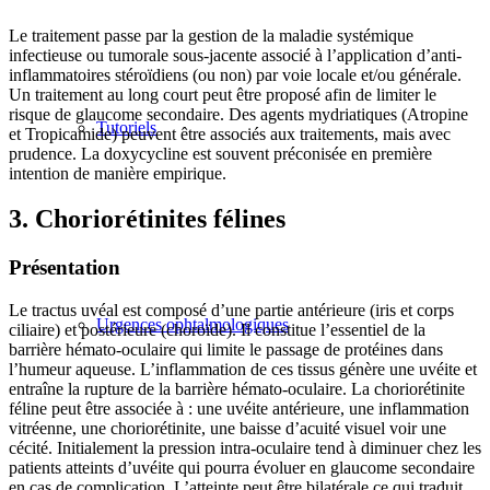
Le traitement passe par la gestion de la maladie systémique
infectieuse ou tumorale sous-jacente associé à l’application d’anti-
inflammatoires stéroïdiens (ou non) par voie locale et/ou générale.
Un traitement au long court peut être proposé afin de limiter le
risque de glaucome secondaire. Des agents mydriatiques (Atropine
Tutoriels
et Tropicamide) peuvent être associés aux traitements, mais avec
prudence. La doxycycline est souvent préconisée en première
intention de manière empirique.
3. Choriorétinites félines
Présentation
Le tractus uvéal est composé d’une partie antérieure (iris et corps
Urgences ophtalmologiques
ciliaire) et postérieure (choroïde). Il constitue l’essentiel de la
barrière hémato-oculaire qui limite le passage de protéines dans
l’humeur aqueuse. L’inflammation de ces tissus génère une uvéite et
entraîne la rupture de la barrière hémato-oculaire. La choriorétinite
féline peut être associée à : une uvéite antérieure, une inflammation
vitréenne, une choriorétinite, une baisse d’acuité visuel voir une
cécité. Initialement la pression intra-oculaire tend à diminuer chez les
patients atteints d’uvéite qui pourra évoluer en glaucome secondaire
en cas de complication. L’atteinte peut être bilatérale ce qui traduit,