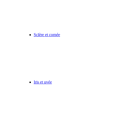
Sclère et cornée
Iris et uvée