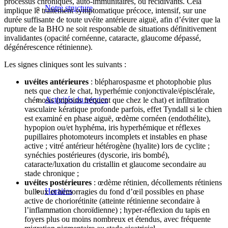
processus chroniques, auto-immunitaires, ou récidivants. Cela
Notre structure
implique le traitement symptomatique précoce, intensif, sur une
durée suffisante de toute uvéite antérieure aiguë, afin d’éviter que la
rupture de la BHO ne soit responsable de situations définitivement
invalidantes (opacité cornéenne, cataracte, glaucome dépassé,
dégénérescence rétinienne).
Les signes cliniques sont les suivants :
uvéites antérieures
: blépharospasme et photophobie plus
nets que chez le chat, hyperhémie conjonctivale/épisclérale,
Activités du service
chémosis (mpoins fréquent que chez le chat) et infiltration
vasculaire kératique profonde parfois, effet Tyndall si le chien
est examiné en phase aiguë, œdème cornéen (endothélite),
hypopion ou/et hyphéma, iris hyperhémique et réflexes
pupillaires photomoteurs incomplets et instables en phase
active ; vitré antérieur hétérogène (hyalite) lors de cyclite ;
synéchies postérieures (dyscorie, iris bombé),
cataracte/luxation du cristallin et glaucome secondaire au
stade chronique ;
uvéites postérieures
: œdème rétinien, décollements rétiniens
Horaires
bulleux et hémorragies du fond d’œil possibles en phase
active de choriorétinite (atteinte rétinienne secondaire à
l’inflammation choroïdienne) ; hyper-réflexion du tapis en
foyers plus ou moins nombreux et étendus, avec fréquente