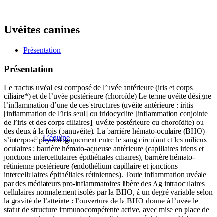
Uvéites canines
Présentation
Présentation
Le tractus uvéal est composé de l’uvée antérieure (iris et corps
ciliaire*) et de l’uvée postérieure (choroïde) Le terme uvéite désigne
l’inflammation d’une de ces structures (uvéite antérieure : iritis
[inflammation de l’iris seul] ou iridocyclite [inflammation conjointe
de l’iris et des corps ciliaires], uvéite postérieure ou choroïdite) ou
des deux à la fois (panuvéite). La barrière hémato-oculaire (BHO)
L’équipe
s’interpose physiologiquement entre le sang circulant et les milieux
oculaires : barrière hémato-aqueuse antérieure (capillaires iriens et
jonctions intercellulaires épithéliales ciliaires), barrière hémato-
rétinienne postérieure (endothélium capillaire et jonctions
intercellulaires épithéliales rétiniennes). Toute inflammation uvéale
par des médiateurs pro-inflammatoires libère des Ag intraoculaires
cellulaires normalement isolés par la BHO, à un degré variable selon
la gravité de l’atteinte : l’ouverture de la BHO donne à l’uvée le
statut de structure immunocompétente active, avec mise en place de