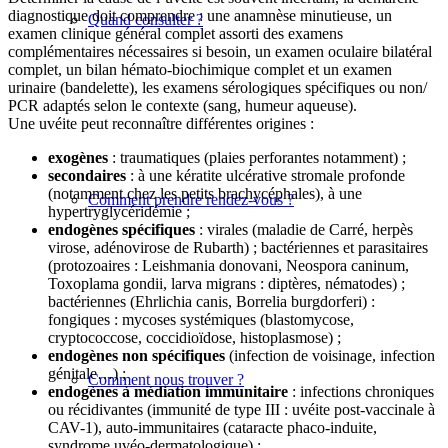
diagnostique doit comprendre : une anamnèse minutieuse, un
Quand consulter ?
examen clinique général complet assorti des examens
complémentaires nécessaires si besoin, un examen oculaire bilatéral
complet, un bilan hémato-biochimique complet et un examen
urinaire (bandelette), les examens sérologiques spécifiques ou non/
PCR adaptés selon le contexte (sang, humeur aqueuse).
Une uvéite peut reconnaître différentes origines :
exogènes
: traumatiques (plaies perforantes notamment) ;
secondaires
: à une kératite ulcérative stromale profonde
(notamment chez les petits brachycéphales), à une
Comment prendre rendez-vous ?
hypertryglycéridémie ;
endogènes spécifiques
: virales (maladie de Carré, herpès
virose, adénovirose de Rubarth) ; bactériennes et parasitaires
(protozoaires : Leishmania donovani, Neospora caninum,
Toxoplama gondii, larva migrans : diptères, nématodes) ;
bactériennes (Ehrlichia canis, Borrelia burgdorferi) :
fongiques : mycoses systémiques (blastomycose,
cryptococcose, coccidioïdose, histoplasmose) ;
endogènes non spécifiques
(infection de voisinage, infection
génitale…) ;
Comment nous trouver ?
endogènes à médiation immunitaire
: infections chroniques
ou récidivantes (immunité de type III : uvéite post-vaccinale à
CAV-1), auto-immunitaires (cataracte phaco-induite,
syndrome uvéo-dermatologique) ;