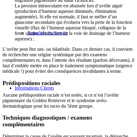
migration pigmentaire au stade cicatriciel.
La pression intraoculaire est abaissée lors d’uvéite aiguë
(production d’humeur aqueuse diminuée, élimination
augmentée). Si elle est normale, il faut se méfier d’un
glaucome secondaire qui évoluera vers la perte de la fonction
visuelle (flux de l’humeur aqueuse bloqué, collapsus de la
Actualités du Service
fente ciliaire, obstruction de la voie de drainage de l’humeur
aqueuse) ;
L’uvéite peut être uni- ou bilatérale. Dans ce dernier cas, il convient
de rechercher une origine systémique par des examens
complémentaires et, dans l’attente des résultats (parfois décevants), il
faut d’emblée mettre en place le traitement symptomatique (urgence
médicale !) pour éviter des conséquences invalidantes à terme.
Prédispositions raciales
Informations Clients
Aucune prédisposition raciale n’est notée, si ce n’est l’uvéite
pigmentaire du Golden Retriever et le syndrome uvéo-
dermatologique pour les races du 5ème groupe.
Techniques diagnostiques / examens
complémentaires
Déterminer la cause de l’uvéite est souvent incertain, la démarche