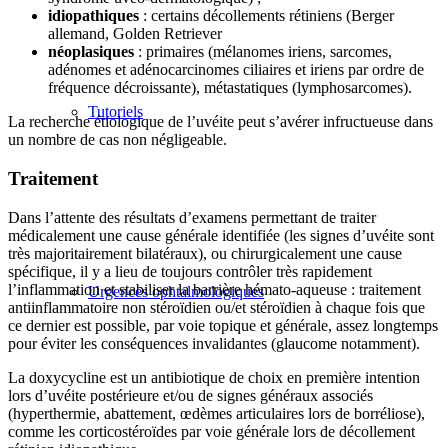
idiopathiques
: certains décollements rétiniens (Berger
allemand, Golden Retriever
néoplasiques
: primaires (mélanomes iriens, sarcomes,
adénomes et adénocarcinomes ciliaires et iriens par ordre de
fréquence décroissante), métastatiques (lymphosarcomes).
Tutoriels
La recherche étiologique de l’uvéite peut s’avérer infructueuse dans
un nombre de cas non négligeable.
Traitement
Dans l’attente des résultats d’examens permettant de traiter
médicalement une cause générale identifiée (les signes d’uvéite sont
très majoritairement bilatéraux), ou chirurgicalement une cause
spécifique, il y a lieu de toujours contrôler très rapidement
l’inflammation et stabiliser la barrière hémato-aqueuse : traitement
Urgences ophtalmologiques
antiinflammatoire non stéroïdien ou/et stéroïdien à chaque fois que
ce dernier est possible, par voie topique et générale, assez longtemps
pour éviter les conséquences invalidantes (glaucome notamment).
La doxycycline est un antibiotique de choix en première intention
lors d’uvéite postérieure et/ou de signes généraux associés
(hyperthermie, abattement, œdèmes articulaires lors de borréliose),
comme les corticostéroïdes par voie générale lors de décollement