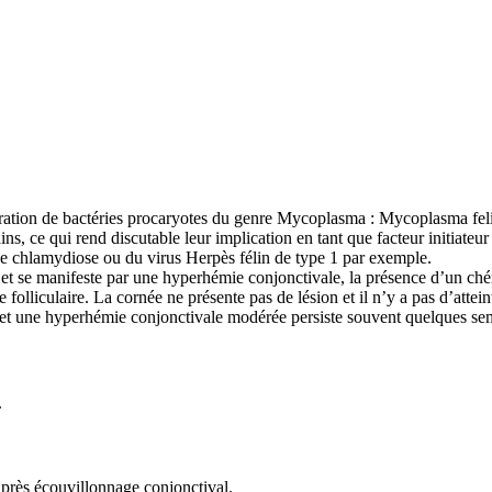
ration de bactéries procaryotes du genre Mycoplasma : Mycoplasma feli
ains, ce qui rend discutable leur implication en tant que facteur initiate
chlamydiose ou du virus Herpès félin de type 1 par exemple.
, et se manifeste par une hyperhémie conjonctivale, la présence d’un ch
olliculaire. La cornée ne présente pas de lésion et il n’y a pas d’attein
 et une hyperhémie conjonctivale modérée persiste souvent quelques sem
.
après écouvillonnage conjonctival.