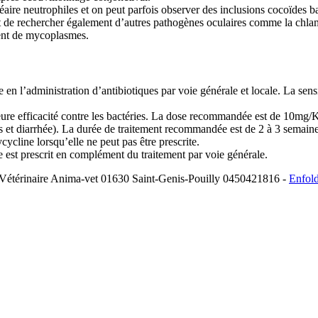
ire neutrophiles et on peut parfois observer des inclusions cocoïdes ba
nt de rechercher également d’autres pathogènes oculaires comme la chlamy
ment de mycoplasmes.
 en l’administration d’antibiotiques par voie générale et locale. La sens
eure efficacité contre les bactéries. La dose recommandée est de 10mg/K
s et diarrhée). La durée de traitement recommandée est de 2 à 3 semaine
ycline lorsqu’elle ne peut pas être prescrite.
 est prescrit en complément du traitement par voie générale.
 Vétérinaire Anima-vet 01630 Saint-Genis-Pouilly 0450421816 -
Enfol