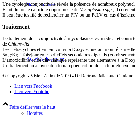
Une cytologie conjonctivale révèle la présence de nombreux polynucléa
Notre structure
Etant donné le caractère opportuniste de
Mycoplasma spp.
, il convie
Il peut être justifié de rechercher un FIV ou un FeLV en cas d’isole
Traitement
Le traitement de la conjonctivite à mycoplasmes est médical et consiste
de
Chlamydia
.
Les Tétracyclines et en particulier la Doxycycline ont montré la meill
5mg/Kg 2 fois/jour en cas d’effets secondaires digestifs (vomissement
Activités du service
L’amoxicilline-acide clavulanique représente une alternative à la Doxyc
Un traitement local avec du chloramphénicol ou de la chlortétracycline
© Copyright - Vision Animale 2019 - Dr Bertrand Michaud Clinique
Lien vers Facebook
Lien vers Youtube
Faire défiler vers le haut
Horaires