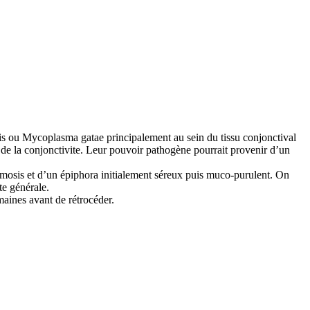
s ou Mycoplasma gatae principalement au sein du tissu conjonctival
ur de la conjonctivite. Leur pouvoir pathogène pourrait provenir d’un
émosis et d’un épiphora initialement séreux puis muco-purulent. On
te générale.
aines avant de rétrocéder.