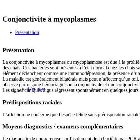
Conjonctivite à mycoplasmes
Présentation
Présentation
La conjonctivite à mycoplasmes ou mycoplasmose est due à la prolifé
des chats. Ces bactéries sont présentes à l’état normal chez les chats s
élément déclencheur comme une immunodépression, la présence d’une 
La maladie est généralement bilatérale mais peut n’affecter qu’un œil
observe parfois une hémorragie sous-conjonctivale et une conjonctivite f
L’équipe
Les signes cliniques aigus régressent spontanément en quelques jours
Prédispositions raciales
L’affection ne concerne que l’espèce féline sans prédisposition raciale
Moyens diagnostics / examens complémentaires
Le diagnostic de choix repose sur l’isolement de la bactérie par PCR 