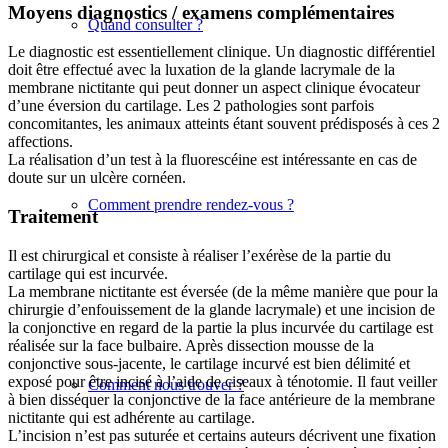
Moyens diagnostics / examens complémentaires
Quand consulter ?
Le diagnostic est essentiellement clinique. Un diagnostic différentiel
doit être effectué avec la luxation de la glande lacrymale de la
membrane nictitante qui peut donner un aspect clinique évocateur
d’une éversion du cartilage. Les 2 pathologies sont parfois
concomitantes, les animaux atteints étant souvent prédisposés à ces 2
affections.
La réalisation d’un test à la fluorescéine est intéressante en cas de
doute sur un ulcère cornéen.
Comment prendre rendez-vous ?
Traitement
Il est chirurgical et consiste à réaliser l’exérèse de la partie du
cartilage qui est incurvée.
La membrane nictitante est éversée (de la même manière que pour la
chirurgie d’enfouissement de la glande lacrymale) et une incision de
la conjonctive en regard de la partie la plus incurvée du cartilage est
réalisée sur la face bulbaire. Après dissection mousse de la
conjonctive sous-jacente, le cartilage incurvé est bien délimité et
exposé pour être incisé à l’aide de ciseaux à ténotomie. Il faut veiller
Comment nous trouver ?
à bien disséquer la conjonctive de la face antérieure de la membrane
nictitante qui est adhérente au cartilage.
L’incision n’est pas suturée et certains auteurs décrivent une fixation