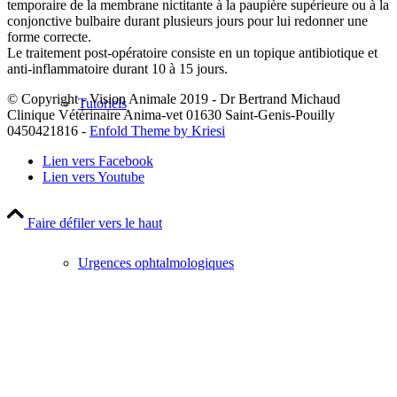
temporaire de la membrane nictitante à la paupière supérieure ou à la
conjonctive bulbaire durant plusieurs jours pour lui redonner une
forme correcte.
Le traitement post-opératoire consiste en un topique antibiotique et
anti-inflammatoire durant 10 à 15 jours.
© Copyright - Vision Animale 2019 - Dr Bertrand Michaud
Tutoriels
Clinique Vétérinaire Anima-vet 01630 Saint-Genis-Pouilly
0450421816 -
Enfold Theme by Kriesi
Lien vers Facebook
Lien vers Youtube
Faire défiler vers le haut
Urgences ophtalmologiques