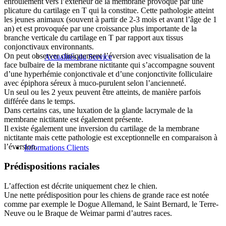
enroulement vers l’extérieur de la membrane provoqué par une
plicature du cartilage en T qui la constitue. Cette pathologie atteint
les jeunes animaux (souvent à partir de 2-3 mois et avant l’âge de 1
an) et est provoquée par une croissance plus importante de la
branche verticale du cartilage en T par rapport aux tissus
conjonctivaux environnants.
On peut observer cliniquement l’éversion avec visualisation de la
Actualités du Service
face bulbaire de la membrane nictitante qui s’accompagne souvent
d’une hyperhémie conjonctivale et d’une conjonctivite folliculaire
avec épiphora séreux à muco-purulent selon l’ancienneté.
Un seul ou les 2 yeux peuvent être atteints, de manière parfois
différée dans le temps.
Dans certains cas, une luxation de la glande lacrymale de la
membrane nictitante est également présente.
Il existe également une inversion du cartilage de la membrane
nictitante mais cette pathologie est exceptionnelle en comparaison à
l’éversion.
Informations Clients
Prédispositions raciales
L’affection est décrite uniquement chez le chien.
Une nette prédisposition pour les chiens de grande race est notée
comme par exemple le Dogue Allemand, le Saint Bernard, le Terre-
Neuve ou le Braque de Weimar parmi d’autres races.