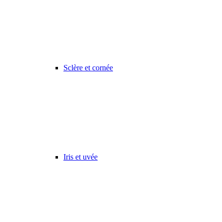
Sclère et cornée
Iris et uvée