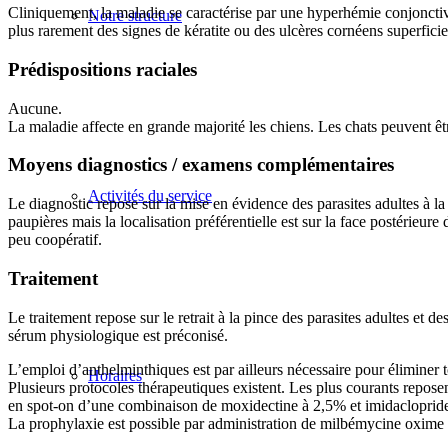
Cliniquement, la maladie se caractérise par une hyperhémie conjonct
Notre structure
plus rarement des signes de kératite ou des ulcères cornéens superficiel
Prédispositions raciales
Aucune.
La maladie affecte en grande majorité les chiens. Les chats peuvent ê
Moyens diagnostics / examens complémentaires
Activités du service
Le diagnostic repose sur la mise en évidence des parasites adultes à la 
paupières mais la localisation préférentielle est sur la face postérieur
peu coopératif.
Traitement
Le traitement repose sur le retrait à la pince des parasites adultes et
sérum physiologique est préconisé.
L’emploi d’anthelminthiques est par ailleurs nécessaire pour éliminer t
Horaires
Plusieurs protocoles thérapeutiques existent. Les plus courants repos
en spot-on d’une combinaison de moxidectine à 2,5% et imidacloprid
La prophylaxie est possible par administration de milbémycine oxime à