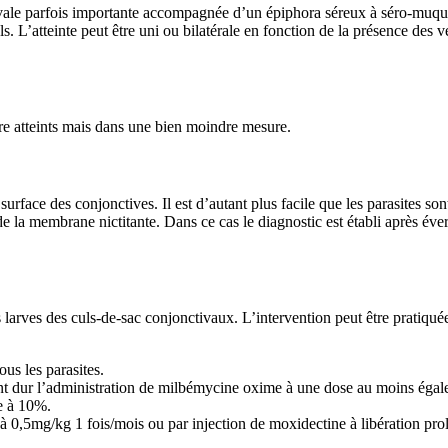
ivale parfois importante accompagnée d’un épiphora séreux à séro-muq
s. L’atteinte peut être uni ou bilatérale en fonction de la présence des v
tre atteints mais dans une bien moindre mesure.
surface des conjonctives. Il est d’autant plus facile que les parasites s
e de la membrane nictitante. Dans ce cas le diagnostic est établi après é
 des larves des culs-de-sac conjonctivaux. L’intervention peut être prati
ous les parasites.
ent dur l’administration de milbémycine oxime à une dose au moins égale
e à 10%.
 0,5mg/kg 1 fois/mois ou par injection de moxidectine à libération prol